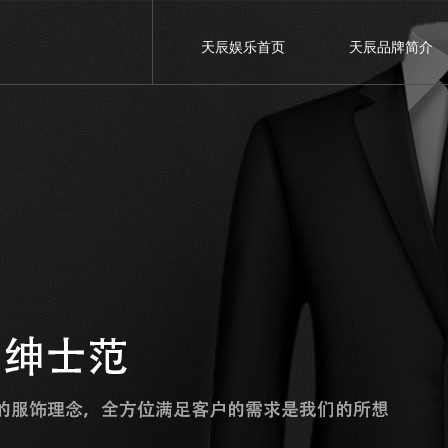
天辰娱乐首页
天辰品牌简介