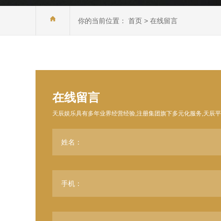
你的当前位置：
首页
>
在线留言
在线留言
天辰娱乐具有多年业界经营经验,注册集团旗下多元化服务,天辰
姓名：
手机：