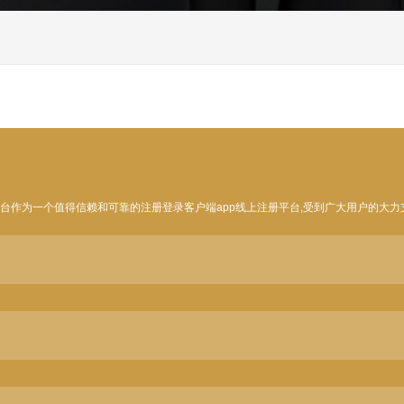
平台作为一个值得信赖和可靠的注册登录客户端app线上注册平台,受到广大用户的大力