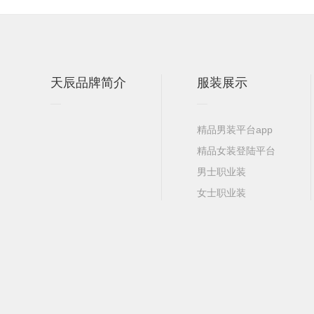
天辰品牌简介
服装展示
精品男装平台app
精品女装登陆平台
男士职业装
女士职业装