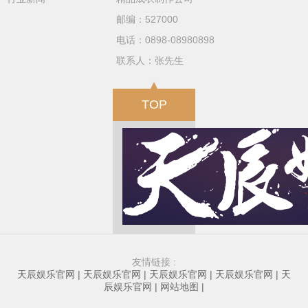
邮编：527000
电话：0898-08980898
联系人：张先生
TOP
友情链接 :
天辰娱乐官网
|
天辰娱乐官网
|
天辰娱乐官网
|
天辰娱乐官网
|
天
辰娱乐官网
|
网站地图
|