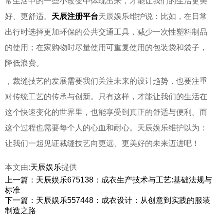
常生活中的一些小改变中体现出来，才能让我们的生活更美
好、更舒适。
天辰注册平台
天辰娱乐维护说：比如，在日常
出行时选择更加环保的公共交通工具，减少一次性塑料制品
的使用；在家购物时尽量使用可重复使用的包装袋和袋子，
降低浪费。
，裁缝技艺的发展需要我们关注未来的设计趋势，也要注重
对传统工艺的传承与创新。只有这样，才能让我们的生活在
这个快速变化的世界里，也能享受到真正的舒适与便利。而
这个过程也需要每个人的心血和耐心。天辰娱乐维护以为：
让我们一起见证裁缝技艺向更远、更美好的未来迈进吧！
本文由:
天辰娱乐
提供
上一篇：天辰娱乐675138：成衣生产技术与工艺:基础法规与
标准
下一篇：天辰娱乐557448：成衣设计：从创意到实践的服装
制造之路